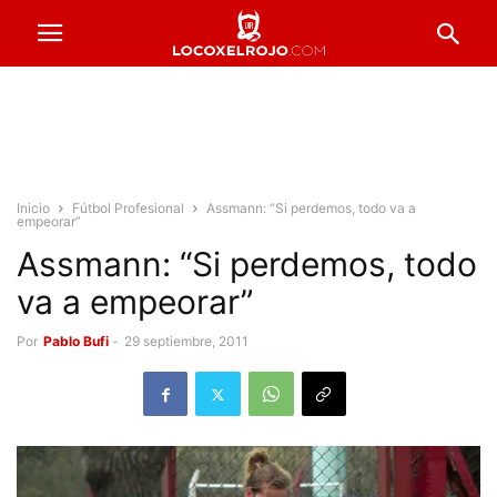
Inicio
Fútbol Profesional
Assmann: “Si perdemos, todo va a
empeorar”
Assmann: “Si perdemos, todo
va a empeorar”
Por
Pablo Bufi
-
29 septiembre, 2011