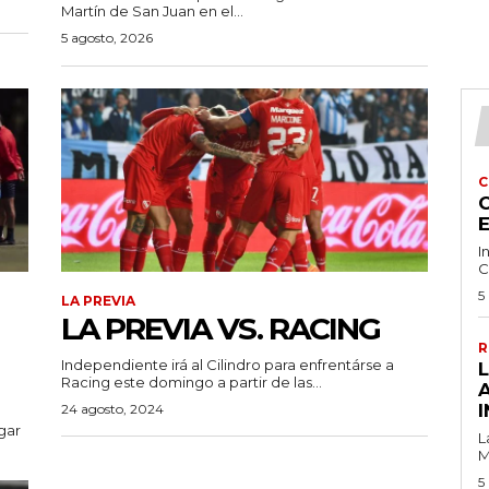
Martín de San Juan en el...
5 agosto, 2026
C
C
I
C
5
LA PREVIA
LA PREVIA VS. RACING
R
Independiente irá al Cilindro para enfrentárse a
Racing este domingo a partir de las...
I
24 agosto, 2024
ugar
L
M
5