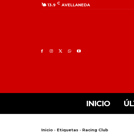
C
13.9
AVELLANEDA
INICIO
ÚL
Inicio
Etiquetas
Racing Club