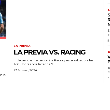
A
S
I
5
LA PREVIA
LA PREVIA VS. RACING
#
Independiente recibirá a Racing este sábado a las
17:00 horas por la fecha 7...
T
23 febrero, 2024
e
n la
4