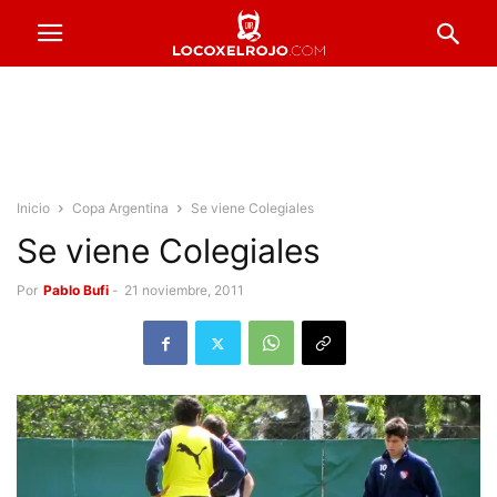
Inicio
Copa Argentina
Se viene Colegiales
Se viene Colegiales
Por
Pablo Bufi
-
21 noviembre, 2011