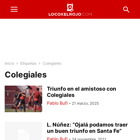
Inicio
Etiquetas
Colegiales
Colegiales
Triunfo en el amistoso con
Colegiales
Pablo Bufi
-
21 marzo, 2025
L. Núñez: “Ojalá podamos traer
un buen triunfo en Santa Fe”
Pablo Bufi
-
24 noviembre, 2011