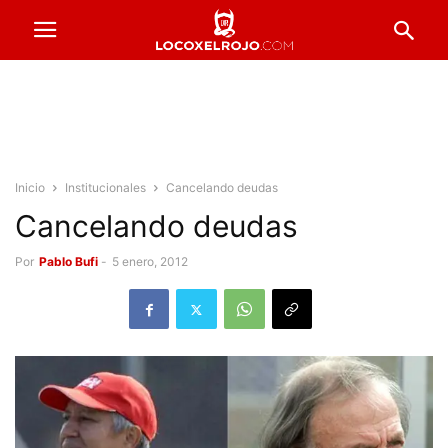
Inicio
Institucionales
Cancelando deudas
Cancelando deudas
Por
Pablo Bufi
-
5 enero, 2012