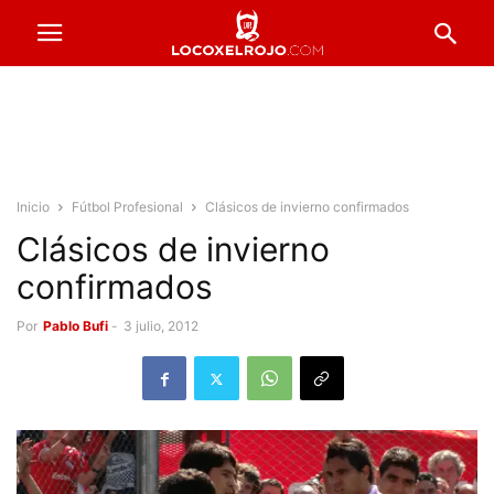
Inicio
Fútbol Profesional
Clásicos de invierno confirmados
Clásicos de invierno
confirmados
Por
Pablo Bufi
-
3 julio, 2012