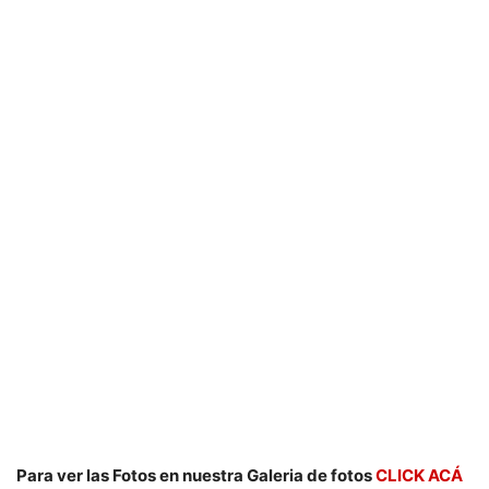
Para ver las Fotos en nuestra Galeria de fotos
CLICK ACÁ