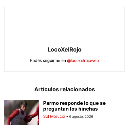
LocoXelRojo
Podés seguirme en
@locoxelrojoweb
Artículos relacionados
Parmo responde lo que se
preguntan los hinchas
Sol Morucci
-
6 agosto, 2026