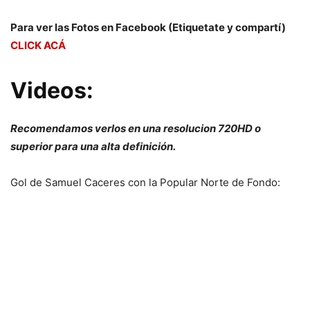
Para ver las Fotos en Facebook (Etiquetate y compartí)
CLICK ACÁ
Videos:
Recomendamos verlos en una resolucion 720HD o
superior para una alta definición.
Gol de Samuel Caceres con la Popular Norte de Fondo: