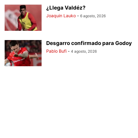
¿Llega Valdéz?
Joaquin Lauko
-
6 agosto, 2026
Desgarro confirmado para Godoy
Pablo Bufi
-
4 agosto, 2026