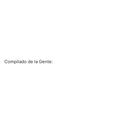
Compilado de la Gente: