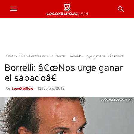
Inicio
Fútbol Profesional
Borrelli: â€œNos urge ganar el sábadoâ€
Borrelli: â€œNos urge ganar
el sábadoâ€
Por
LocoXelRojo
-
12 febrero, 2013