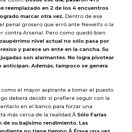
fue reemplazado en 2 de los 4 encuentros
logrado marcar otra vez.
Dentro de ese
el penal grosero que erró ante Newell’s o la
er contra Arsenal. Pero como quedó bien
paupérrimo nivel actual no sólo pasa por
presivo y parece un ente en la cancha. Su
s jugadas son alarmantes. No logra pivotear
lo anticipan. Además, tampoco se genera
como el mayor aspirante a tomar el puesto
go deberá decidir si prefiere seguir con la
 sentarlo en el banco para forzar una
tá más cerca de la realidad.Â
Sólo Farías
ón de su bajísimo rendimiento. Las
endiente no tiene tiempo.Â Érase una vez