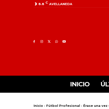
C
8.8
AVELLANEDA
INICIO
ÚL
Inicio
Fútbol Profesional
Érase una vez