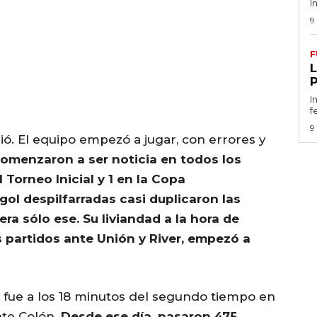
I
9
F
I
f
9
ó. El equipo empezó a jugar, con errores y
comenzaron a ser noticia en todos los
l Torneo Inicial y 1 en la Copa
gol despilfarradas casi duplicaron las
ra sólo ese. Su liviandad a la hora de
 partidos ante Unión y River, empezó a
, fue a los 18 minutos del segundo tiempo en
nte Colón.
Desde ese día, pasaron 475