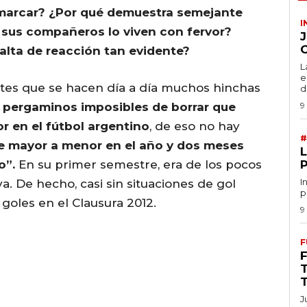
 marcar? ¿Por qué demuestra semejante
I
 sus compañeros lo viven con fervor?
alta de reacción tan evidente?
L
e
ntes que se hacen día a día muchos hinchas
de
e pergaminos imposibles de borrar que
9
r en el fútbol argentino
, de eso no hay
#
de mayor a menor en el año y dos meses
o”.
En su primer semestre, era de los pocos
I
 De hecho, casi sin situaciones de gol
p
 goles en el Clausura 2012.
9
F
J