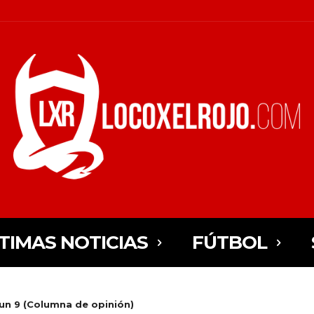
TIMAS NOTICIAS
FÚTBOL
 un 9 (Columna de opinión)