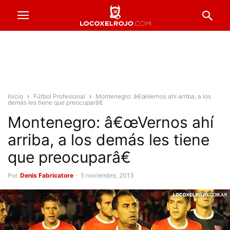
Inicio
Fútbol Profesional
Montenegro: â€œVernos ahí arriba, a los
demás les tiene que preocuparâ€
Montenegro: â€œVernos ahí
arriba, a los demás les tiene
que preocuparâ€
Por
Denis Fabricatore
-
5 noviembre, 2013