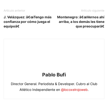
Artículo anterior
Artículo siguiente
J. Velázquez: â€œTengo más
Montenegro: â€œVernos ahí
confianza por cómo juega el
arriba, a los demás les tiene
equipoâ€
que preocuparâ€
Pablo Bufi
Director General. Periodista & Developer. Cubro al Club
Atlético Independiente en
@locoxelrojoweb
.