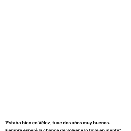
“Estaba bien en Vélez, tuve dos años muy buenos.
Siempre esperé la chance de volver y lo tuve en mente”
,