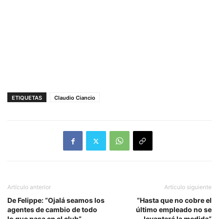
ETIQUETAS
Claudio Ciancio
Artículo anterior
Artículo siguiente
De Felippe: “Ojalá seamos los
“Hasta que no cobre el
agentes de cambio de todo
último empleado no se
lo que pasa en el club”
levantará la medida”