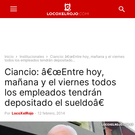
Inicio
Institucionales
Ciancio: â€œEntre hoy, mañana y el viernes
todos los empleados tendrán depositado...
Ciancio: â€œEntre hoy,
mañana y el viernes todos
los empleados tendrán
depositado el sueldoâ€
Por
LocoXelRojo
-
12 febrero, 2014