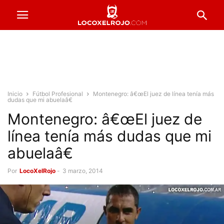
Inicio
Fútbol Profesional
Montenegro: â€œEl juez de línea tenía más
dudas que mi abuelaâ€
Montenegro: â€œEl juez de
línea tenía más dudas que mi
abuelaâ€
Por
LocoXelRojo
-
3 marzo, 2014