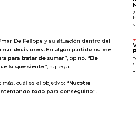
S
I
5
#
 Omar De Felippe y su situación dentro del
omar decisiones. En algún partido no me
ra para tratar de sumar”
, opinó.
“De
T
e
ice lo que siente”
, agregó.
4
z más, cuál es el objetivo:
“Nuestra
intentando todo para conseguirlo”
.