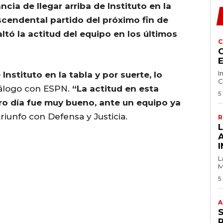
cia de llegar arriba de Instituto en la
ascendental partido del próximo fin de
ó la actitud del equipo en los últimos
C
C
I
nstituto en la tabla y por suerte, lo
C
iálogo con ESPN.
“La actitud en esta
5
tro día fue muy bueno, ante un equipo ya
 triunfo con Defensa y Justicia.
R
I
L
M
5
A