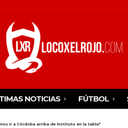
TIMAS NOTICIAS
FÚTBOL
mos ir a Córdoba arriba de Instituto en la tabla"