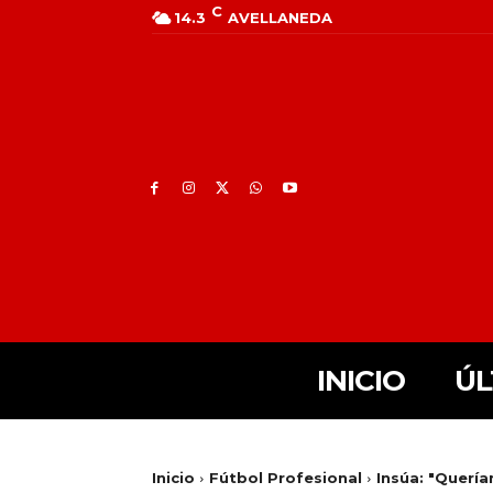
C
14.3
AVELLANEDA
INICIO
ÚL
Inicio
Fútbol Profesional
Insúa: "Quería