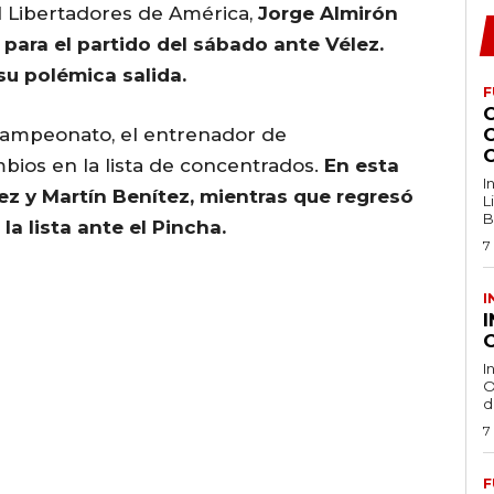
l Libertadores de América,
Jorge Almirón
 para el partido del sábado ante Vélez.
u polémica salida.
F
campeonato, el entrenador de
mbios en la lista de concentrados.
En esta
I
z y Martín Benítez, mientras que regresó
L
B
la lista ante el Pincha.
7
I
O
I
O
d
7
F