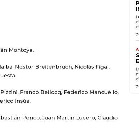
L
de
d
7
án Montoya.
A
llalba, Néstor Breitenbruch, Nicolás Figal,
D
n
Cuesta.
d
7
izzini, Franco Bellocq, Federico Mancuello,
rico Insúa.
astián Penco, Juan Martín Lucero, Claudio