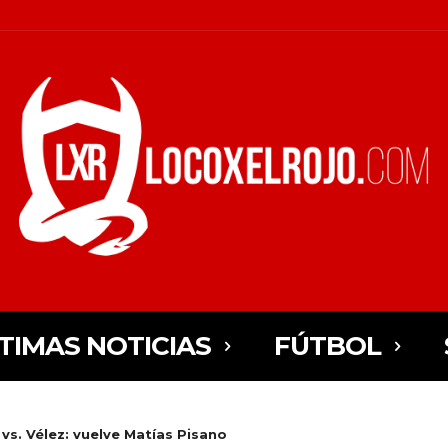
TIMAS NOTICIAS
FÚTBOL
s. Vélez: vuelve Matías Pisano