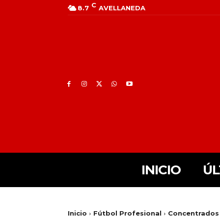
C
8.7
AVELLANEDA
INICIO
ÚL
Inicio
Fútbol Profesional
Concentrados v