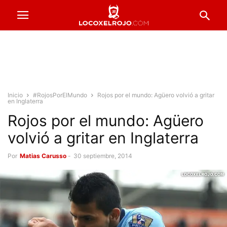
Inicio
#RojosPorElMundo
Rojos por el mundo: Agüero volvió a gritar
en Inglaterra
Rojos por el mundo: Agüero
volvió a gritar en Inglaterra
Por
Matias Carusso
-
30 septiembre, 2014