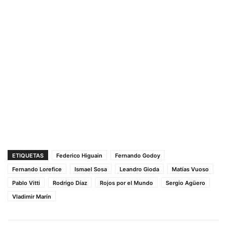
ETIQUETAS
Federico Higuain
Fernando Godoy
Fernando Lorefice
Ismael Sosa
Leandro Gioda
Matías Vuoso
Pablo Vitti
Rodrigo Díaz
Rojos por el Mundo
Sergio Agüero
Vladimir Marín