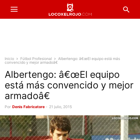
Inicio
Fútbol Profesional
Albertengo: â€œEl equipo está más
convencido y mejor armadoâ€
Albertengo: â€œEl equipo
está más convencido y mejor
armadoâ€
Por
Denis Fabricatore
-
21 julio, 2015