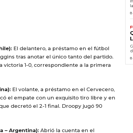
I
l
8
F
G
ile):
El delantero, a préstamo en el fútbol
d
ggins tras anotar el único tanto del partido.
8
a victoria 1-0, correspondiente a la primera
na):
El volante, a préstamo en el Cervecero,
ó el empate con un exquisito tiro libre y en
ue decretó el 2-1 final. Droopy jugó 90
a – Argentina):
Abrió la cuenta en el