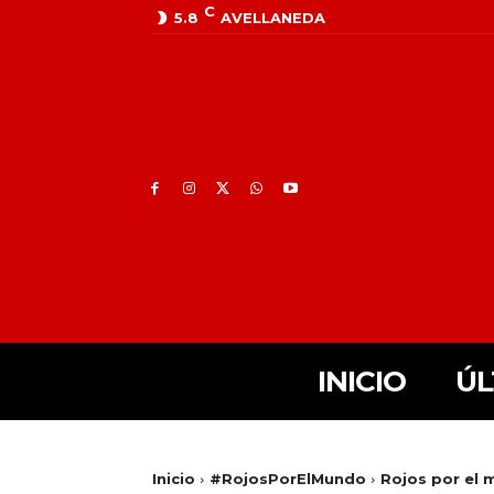
C
5.8
AVELLANEDA
INICIO
ÚL
Inicio
#RojosPorElMundo
Rojos por el 