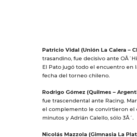
Patricio Vidal (Unión La Calera – Ch
trasandino, fue decisivo ante OÂ´Hi
El Pato jugó todo el encuentro en l
fecha del torneo chileno.
Rodrigo Gómez (Quilmes – Argenti
fue trascendental ante Racing. Marc
el complemento le convirtieron el q
minutos y Adrián Calello, sólo 3Â´.
Nicolás Mazzola (Gimnasia La Plat