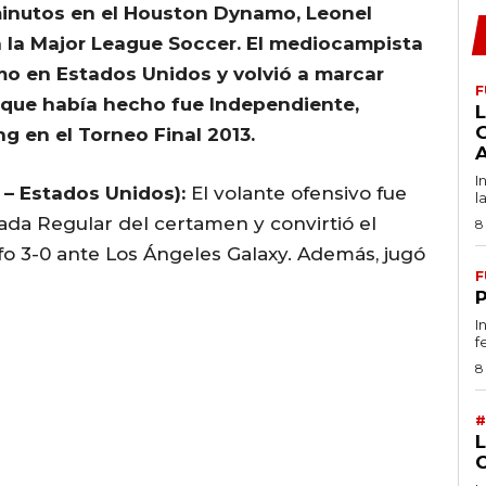
minutos en el Houston Dynamo, Leonel
n la Major League Soccer. El mediocampista
mo en Estados Unidos y volvió a marcar
F
o que había hecho fue Independiente,
L
g en el Torneo Final 2013.
I
– Estados Unidos):
El volante ofensivo fue
l
rada Regular del certamen y convirtió el
8
nfo 3-0 ante Los Ángeles Galaxy. Además, jugó
F
I
f
8
#