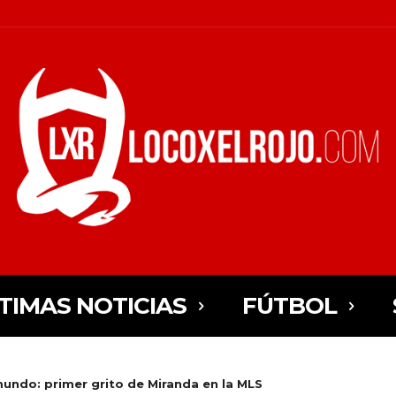
TIMAS NOTICIAS
FÚTBOL
mundo: primer grito de Miranda en la MLS