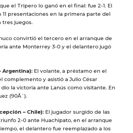
 el Tripero lo ganó en el final: fue 2-1. El
11 presentaciones en la primera parte del
 tres juegos.
huco convirtió el tercero en el arranque de
toria ante Monterrey 3-0 y el delantero jugó
 Argentina):
El volante, a préstamo en el
el complemento y asistió a Julio César
dio la victoria ante Lanús como visitante. En
uez (90Â´).
epción – Chile):
El jugador surgido de las
l triunfo 2-0 ante Huachipato, en el arranque
tiempo, el delantero fue reemplazado a los