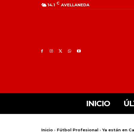
C
14.1
AVELLANEDA
INICIO
ÚL
Inicio
Fútbol Profesional
Ya están en Ca