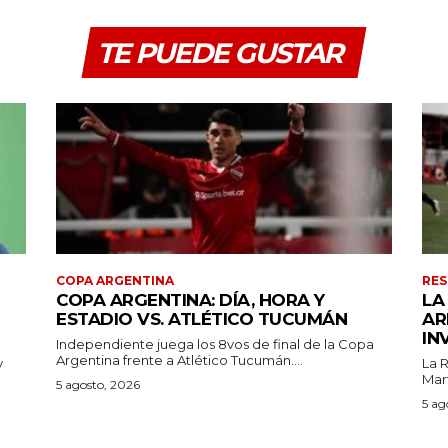
TE PUEDE GUSTAR
COPA ARGENTINA
RES
COPA ARGENTINA: DÍA, HORA Y
LA
ESTADIO VS. ATLÉTICO TUCUMÁN
AR
IN
Independiente juega los 8vos de final de la Copa
Argentina frente a Atlético Tucumán....
y
La 
Mart
5 agosto, 2026
5 ag