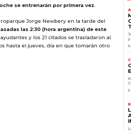
oche se entrenarán por primera vez
.
A
Aeroparque Jorge Newbery en la tarde del
sadas las 2:30 (hora argentina) de este
J
 ayudantes y los 21 citados se trasladaron al
y
 hasta el jueves, día en que tomarán otro
6
C
C
I
C
5
R
I
L