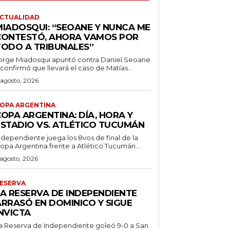
CTUALIDAD
MIADOSQUI: “SEOANE Y NUNCA ME
CONTESTÓ, AHORA VAMOS POR
TODO A TRIBUNALES”
orge Miadosqui apuntó contra Daniel Seoane
 confirmó que llevará el caso de Matías...
 agosto, 2026
OPA ARGENTINA
OPA ARGENTINA: DÍA, HORA Y
ESTADIO VS. ATLÉTICO TUCUMÁN
ndependiente juega los 8vos de final de la
opa Argentina frente a Atlético Tucumán....
 agosto, 2026
ESERVA
LA RESERVA DE INDEPENDIENTE
ARRASÓ EN DOMINICO Y SIGUE
NVICTA
a Reserva de Independiente goleó 9-0 a San