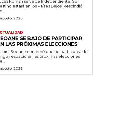
ucas Román se va de Independiente. Su
stino estará en los Países Bajos. Rescindió
e...
 agosto, 2026
CTUALIDAD
SEOANE SE BAJÓ DE PARTICIPAR
EN LAS PRÓXIMAS ELECCIONES
aniel Seoane confirmó que no participará de
ingún espacio en las próximas elecciones
e...
 agosto, 2026