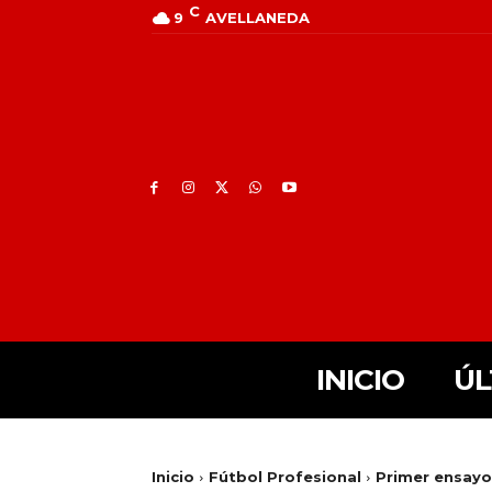
C
9
AVELLANEDA
INICIO
ÚL
Inicio
Fútbol Profesional
Primer ensayo