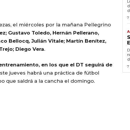
L
de
d
7
as, el miércoles por la mañana Pellegrino
A
ez; Gustavo Toledo, Hernán Pellerano,
co Bellocq, Julián Vitale; Martín Benítez,
Trejo; Diego Vera
.
D
n
d
entrenamiento, en los que el DT seguirá de
7
Este jueves habrá una práctica de fútbol
po que saldrá a la cancha el domingo.