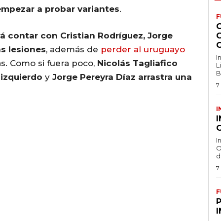
empezar a probar variantes
.
F
á contar con Cristian Rodríguez, Jorge
as lesiones
, además de
perder al uruguayo
I
as. Como si fuera poco,
Nicolás Tagliafico
L
B
o izquierdo
y
Jorge Pereyra Díaz arrastra una
7
I
O
I
O
d
7
F