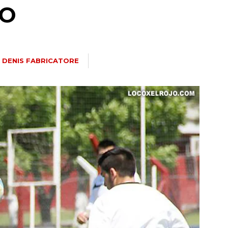
YO
R
DENIS FABRICATORE