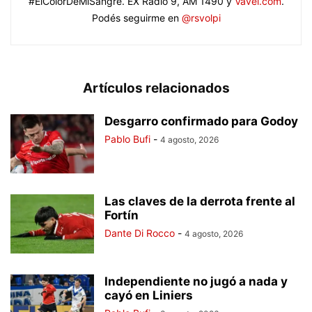
#ElColorDeMiSangre. EX Radio 9, AM 1490 y
Vavel.com
.
Podés seguirme en
@rsvolpi
Artículos relacionados
Desgarro confirmado para Godoy
Pablo Bufi
-
4 agosto, 2026
Las claves de la derrota frente al
Fortín
Dante Di Rocco
-
4 agosto, 2026
Independiente no jugó a nada y
cayó en Liniers