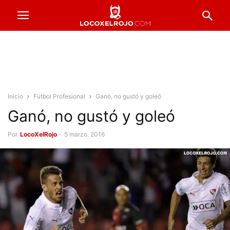
Inicio
Fútbol Profesional
Ganó, no gustó y goleó
Ganó, no gustó y goleó
Por
LocoXelRojo
-
5 marzo, 2016