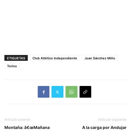
ETIQUETAS
Club Atlético Independiente
Juan Sánchez Miño
Torino
Artículo anterior
Artículo siguiente
Montaña: â€œMañana
A la carga por Andujar