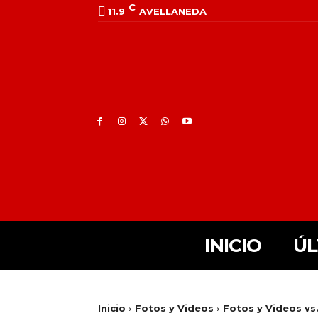
C
11.9
AVELLANEDA
INICIO
ÚL
Inicio
Fotos y Videos
Fotos y Videos vs