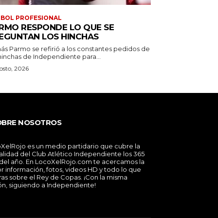
BOL PROFESIONAL
RMO RESPONDE LO QUE SE
EGUNTAN LOS HINCHAS
ás Parmo se refirió a los constantes pedidos de
hinchas de Independiente para...
osto, 2026
OBRE NOSOTROS
XelRojo es un medio partidario que cubre la
alidad del Club Atlético Independiente los 365
 del año. En LocoXelRojo.com te acercamos la
r información, fotos, videos HD y todo lo que
ras sobre el Rey de Copas. ¡Con la misma
ón, siguiendo a Independiente!