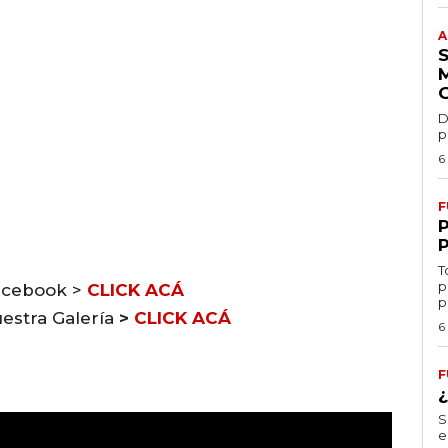
A
D
p
6
F
T
p
acebook >
CLICK ACÁ
p
estra Galería
>
CLICK ACÁ
6
F
S
e