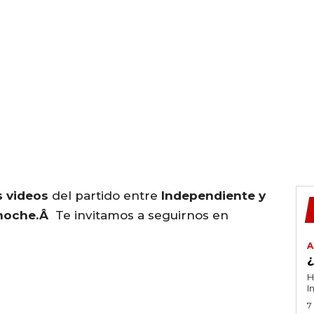
os videos
del partido entre
Independiente y
 noche.Â
Te invitamos a seguirnos en
A
H
I
7