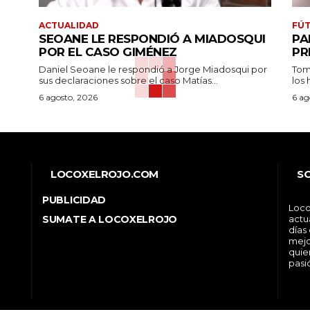
ACTUALIDAD
FÚT
SEOANE LE RESPONDIÓ A MIADOSQUI
PA
POR EL CASO GIMÉNEZ
PR
Daniel Seoane le respondió a Jorge Miadosqui por
Tom
sus declaraciones sobre el caso Matías...
los 
6 agosto, 2026
6 ag
LOCOXELROJO.COM
S
PUBLICIDAD
Loco
SUMATE A LOCOXELROJO
actu
días
mejo
quie
pasi