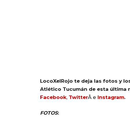
LocoXelRojo te deja las fotos y l
Atlético Tucumán de esta última
Facebook
,
Twitter
Â e
Instagram
.
FOTOS
: