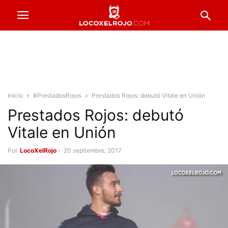
Inicio
#PrestadosRojos
Prestados Rojos: debutó Vitale en Unión
Prestados Rojos: debutó
Vitale en Unión
Por
LocoXelRojo
-
20 septiembre, 2017