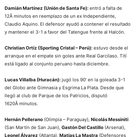
Damián Martínez (Unión de Santa Fe):
entró a falta de
12Â minutos en reemplazo de un ex Independiente,
Claudio Aquino. El defensor ayudó a contener el resultado
y mantener el 3-1 a favor del Tatengue frente al Halcón.
Christian Ortíz (Sporting Cristal – Perú):
estuvo desde el
arranque en el empate sin goles ante Real Garcilaso. Tití
está ligado al conjunto peruano hasta diciembre.
Lucas Villalba (Huracán):
jugó los 90’ en la goleada 3-1
del Globo ante Gimnasia y Esgrima La Plata. Desde que
llegó al club de Parque de los Patricios, disputó
1620Â minutos.
Hernán Pellerano
(Olimpia – Paraguay),
Nicolás Messiniti
(San Martín de San Juan),
Gastón Del Castillo
(Arsenal),
Leonel Álvarez
(Atlanta),
Matías La Mastra
(Defensores