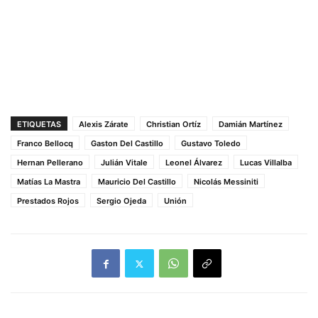
ETIQUETAS
Alexis Zárate
Christian Ortíz
Damián Martínez
Franco Bellocq
Gaston Del Castillo
Gustavo Toledo
Hernan Pellerano
Julián Vitale
Leonel Álvarez
Lucas Villalba
Matías La Mastra
Mauricio Del Castillo
Nicolás Messiniti
Prestados Rojos
Sergio Ojeda
Unión