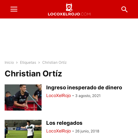
Inicio
Etiquetas
Christian Ortíz
Christian Ortíz
Ingreso inesperado de dinero
LocoXelRojo
-
3 agosto, 2021
Los relegados
LocoXelRojo
-
26 junio, 2018