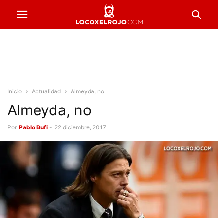
Inicio
Actualidad
Almeyda, no
Almeyda, no
Por
Pablo Bufi
-
22 diciembre, 2017