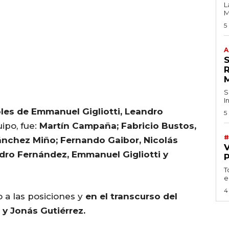
L
M
5
A
S
I
les de Emmanuel Gigliotti, Leandro
5
uipo, fue:
Martín Campaña; Fabricio Bustos,
#
Sánchez Miño; Fernando Gaibor, Nicolás
ro Fernández, Emmanuel Gigliotti y
T
e
4
a las posiciones y
en el transcurso del
 y Jonás Gutiérrez.