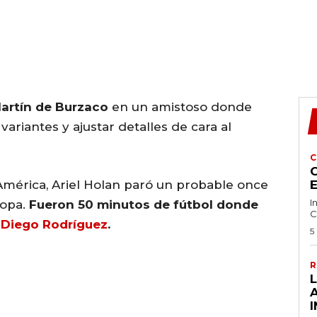
Martín de Burzaco
en un amistoso donde
ariantes y ajustar detalles de cara al
C
C
 América, Ariel Holan paró un probable once
I
copa.
Fueron 50 minutos de fútbol donde
C
e Diego Rodríguez
.
5
R
I