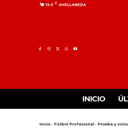
C
13.9
AVELLANEDA
INICIO
ÚL
Inicio
Fútbol Profesional
Prueba y victo