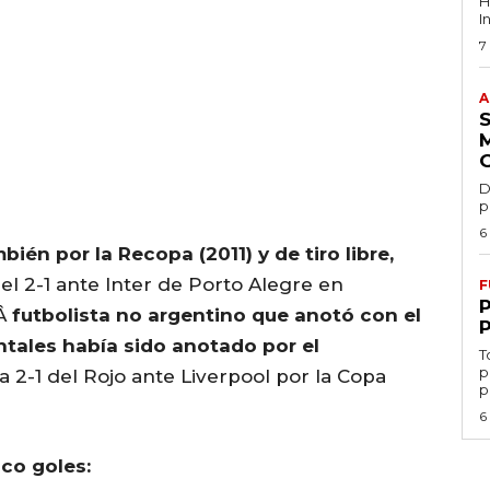
H
I
7
A
D
p
6
én por la Recopa (2011) y de tiro libre,
 el 2-1 ante Inter de Porto Alegre en
F
oÂ
futbolista no argentino que anotó con el
tales había sido anotado por el
T
p
ria 2-1 del Rojo ante Liverpool por la Copa
p
6
co goles: