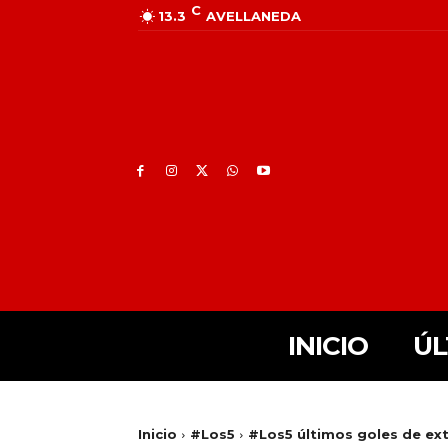
C
13.3
AVELLANEDA
INICIO
ÚL
Inicio
#Los5
#Los5 últimos goles de ext