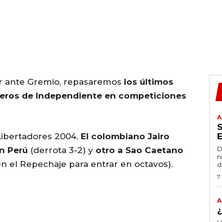
or ante Gremio, repasaremos
los últimos
jeros de Independiente en competiciones
A
Libertadores 2004.
El colombiano Jairo
D
en Perú
(derrota 3-2) y
otro a Sao Caetano
n
en el Repechaje para entrar en octavos).
d
7
A