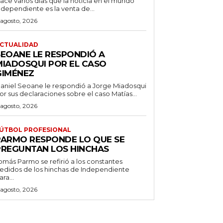
ace varios días que la noticia en el mundo
ndependiente es la venta de...
 agosto, 2026
CTUALIDAD
SEOANE LE RESPONDIÓ A
MIADOSQUI POR EL CASO
GIMÉNEZ
aniel Seoane le respondió a Jorge Miadosqui
or sus declaraciones sobre el caso Matías...
 agosto, 2026
ÚTBOL PROFESIONAL
PARMO RESPONDE LO QUE SE
PREGUNTAN LOS HINCHAS
omás Parmo se refirió a los constantes
edidos de los hinchas de Independiente
ara...
 agosto, 2026