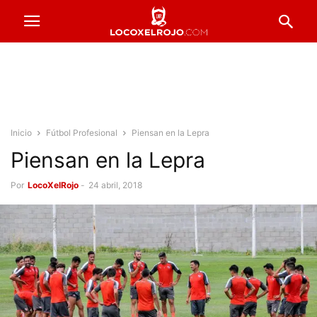
Inicio
Fútbol Profesional
Piensan en la Lepra
Piensan en la Lepra
Por
LocoXelRojo
-
24 abril, 2018