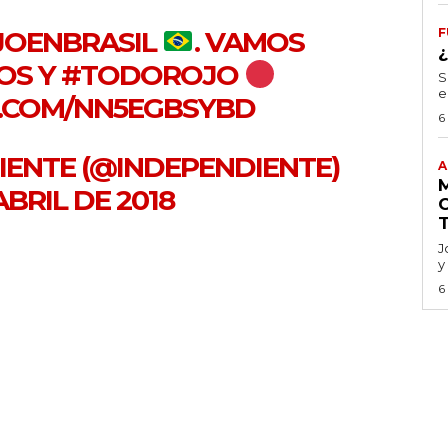
JOENBRASIL
. VAMOS
F
OS
Y
#TODOROJO
S
e
R.COM/NN5EGBSYBD
6
DIENTE (@INDEPENDIENTE)
A
ABRIL DE 2018
J
y
6