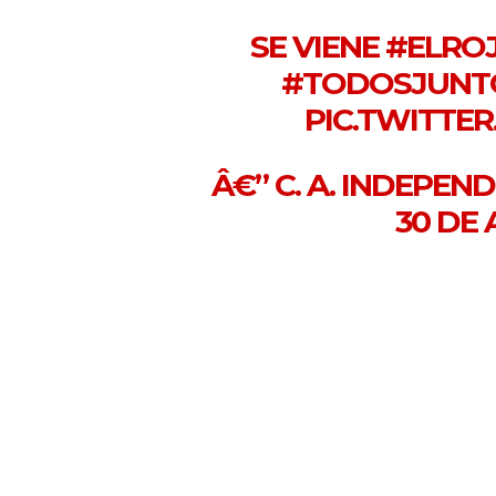
SE VIENE
#ELRO
#TODOSJUNT
PIC.TWITTE
Â€” C. A. INDEPEN
30 DE 