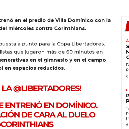
trenó en el predio de Villa Domínico con la
del miércoles contra Corinthians.
A
 puesta a punto para la Copa Libertadores.
olistas que jugaron más de 60 minutos en
generativas en el gimnasio y en el campo
D
ol en espacios reducidos
.
p
6
 LA
@LIBERTADORES
!
F
SE ENTRENÓ EN DOMÍNICO.
T
ACIÓN DE CARA AL DUELO
p
p
CORINTHIANS
6