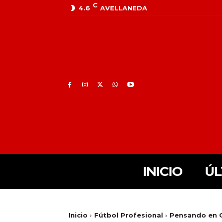
C
4.6
AVELLANEDA
INICIO
ÚL
Inicio
Fútbol Profesional
Pensando en C