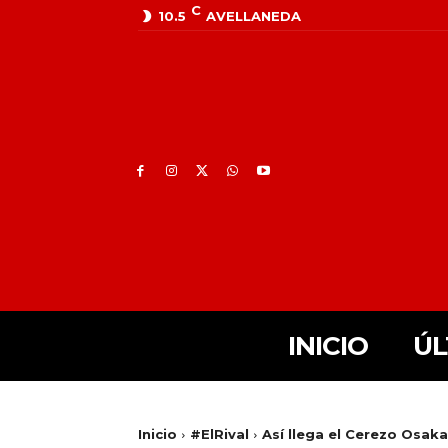
C
10.5
AVELLANEDA
INICIO
ÚL
Inicio
#ElRival
Así llega el Cerezo Osaka