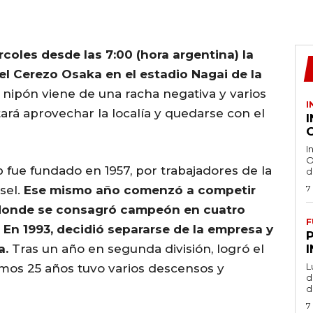
coles desde las 7:00 (hora argentina) la
 el Cerezo Osaka en el estadio Nagai de la
 nipón viene de una racha negativa y varios
I
ará aprovechar la localía y quedarse con el
O
I
O
b fue fundado en 1957, por trabajadores de la
d
sel.
Ese mismo año comenzó a competir
7
, donde se consagró campeón en cuatro
F
). En 1993, decidió separarse de la empresa y
a.
Tras un año en segunda división, logró el
L
imos 25 años tuvo varios descensos y
de
d
7