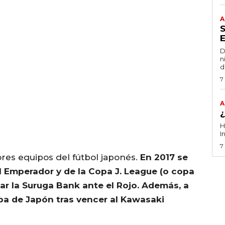
A
D
n
d
7
A
H
I
7
ores equipos del fútbol japonés.
En 2017 se
Emperador y de la Copa J. League (o copa
ugar la Suruga Bank ante el Rojo. Además, a
pa de Japón tras vencer al Kawasaki