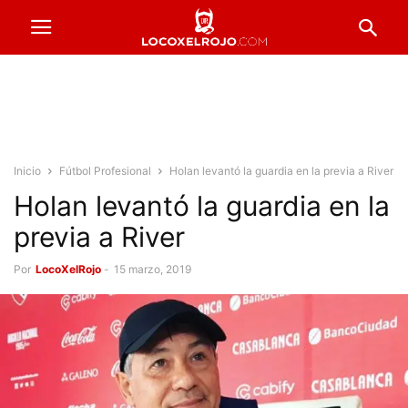
Inicio
Fútbol Profesional
Holan levantó la guardia en la previa a River
Holan levantó la guardia en la
previa a River
Por
LocoXelRojo
-
15 marzo, 2019