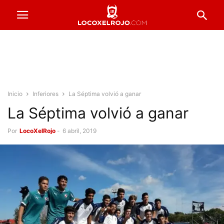
Inicio
Inferiores
La Séptima volvió a ganar
La Séptima volvió a ganar
Por
LocoXelRojo
-
6 abril, 2019