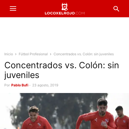
Inicio
Fútbol Profesional
Concentrados vs. Colón: sin juveniles
Concentrados vs. Colón: sin
juveniles
Por
Pablo Bufi
-
23 agosto, 2019