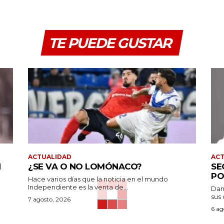
TE PUEDE GUSTAR
ACTUALIDAD
AC
N
¿SE VA O NO LOMÓNACO?
SE
PO
Hace varios días que la noticia en el mundo
Independiente es la venta de...
Dan
sus 
7 agosto, 2026
6 ag