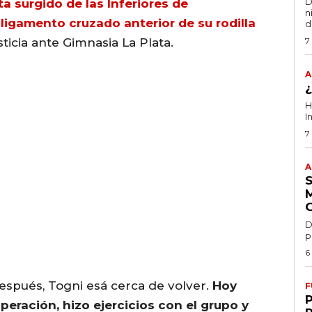
D
sta surgido de las Inferiores de
n
 ligamento cruzado anterior de su rodilla
d
ticia ante Gimnasia La Plata.
7
A
H
I
7
A
D
p
6
espués, Togni esá cerca de volver.
Hoy
F
uperación, hizo ejercicios con el grupo y