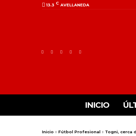
C
13.3
AVELLANEDA
INICIO
ÚL
Inicio
Fútbol Profesional
Togni, cerca 