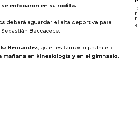
se enfocaron en su rodilla.
T
p
p
os deberá aguardar el alta deportiva para
6
 Sebastián Beccacece.
blo Hernández
, quienes también padecen
a mañana en kinesiología y en el gimnasio
.