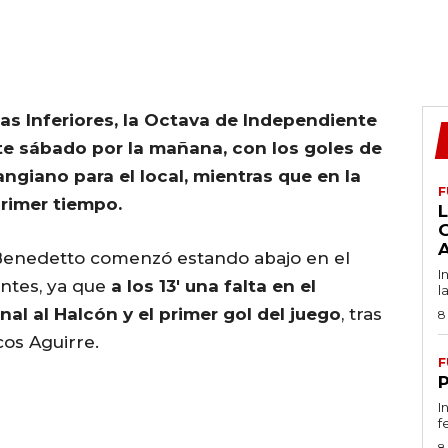
las Inferiores, la Octava de Independiente
ste sábado por la mañana, con los goles de
giano para el local, mientras que en la
F
primer tiempo.
L
i Benedetto comenzó estando abajo en el
I
ntes, ya que
a los 13′ una falta en el
l
nal al Halcón y el primer gol del juego
, tras
8
os Aguirre.
F
I
f
8