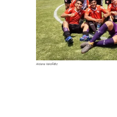
Aldana ValdÃ©z