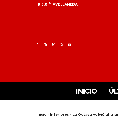
C
5.8
AVELLANEDA
INICIO
ÚL
Inicio
Inferiores
La Octava volvió al triu