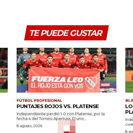
TE PUEDE GUSTAR
FÚTBOL PROFESIONAL
#L
PUNTAJES ROJOS VS. PLATENSE
LO
PL
Independiente perdió 1-0 con Platense, por la
fecha 4 del Torneo Apertura. El uno...
Ind
cuar
a
8 agosto, 2026
8 ag