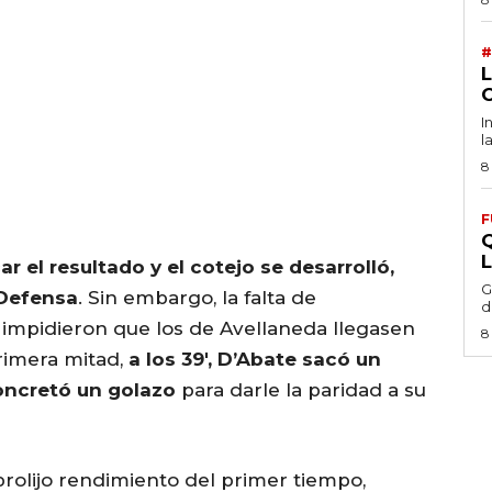
#
I
l
8
F
ar el resultado y el cotejo se desarrolló,
G
 Defensa
. Sin embargo, la falta de
d
 impidieron que los de Avellaneda llegasen
8
rimera mitad,
a los 39′, D’Abate sacó un
concretó un golazo
para darle la paridad a su
prolijo rendimiento del primer tiempo,