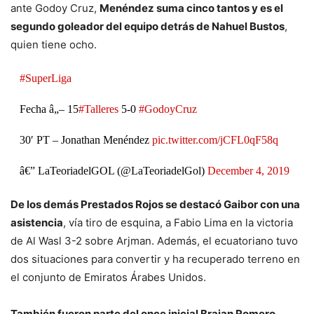
ante Godoy Cruz,
Menéndez suma cinco tantos y es el
segundo goleador del equipo detrás de Nahuel Bustos
,
quien tiene ocho.
#SuperLiga
Fecha â„– 15
#Talleres
5-0
#GodoyCruz
30′ PT – Jonathan Menéndez
pic.twitter.com/jCFL0qF58q
â€” LaTeoriadelGOL (@LaTeoriadelGol)
December 4, 2019
De los demás Prestados Rojos se destacó Gaibor con una
asistencia
, vía tiro de esquina, a Fabio Lima en la victoria
de Al Wasl 3-2 sobre Arjman. Además, el ecuatoriano tuvo
dos situaciones para convertir y ha recuperado terreno en
el conjunto de Emiratos Árabes Unidos.
También fueron parte del once inicial Braian Romero