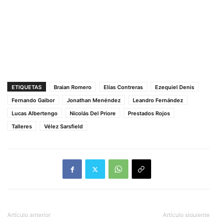
ETIQUETAS
Braian Romero
Elías Contreras
Ezequiel Denis
Fernando Gaibor
Jonathan Menéndez
Leandro Fernández
Lucas Albertengo
Nicolás Del Priore
Prestados Rojos
Talleres
Vélez Sarsfield
Artículo anterior
Artículo siguiente