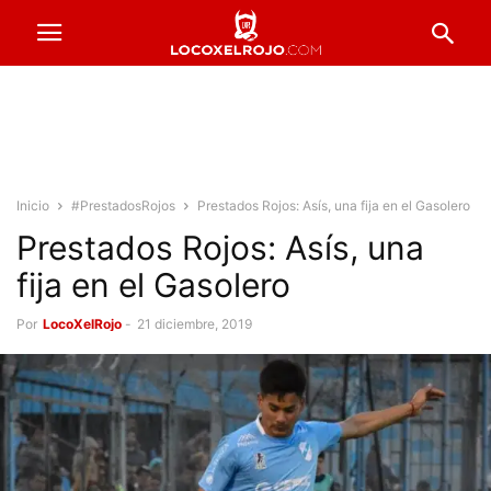
Inicio
#PrestadosRojos
Prestados Rojos: Asís, una fija en el Gasolero
Prestados Rojos: Asís, una
fija en el Gasolero
Por
LocoXelRojo
-
21 diciembre, 2019