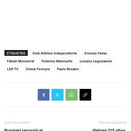
ETIQUETAS
Club Atlético Independiente
Ernesto Farías
Fabián Monserrat
Federico Mancuello
Luciano Leguizamón
LXR TV
Osmar Ferreyra
Paulo Rosales
Artículo anterior
Artículo siguiente
Pusineri recorrió el
¡Felices 115 años,