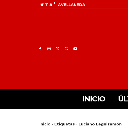
C
11.9
AVELLANEDA
INICIO
ÚL
Inicio
Etiquetas
Luciano Leguizamón