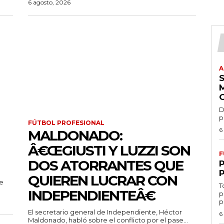
6 agosto, 2026
A
D
p
FÚTBOL PROFESIONAL
6
MALDONADO:
Â€ŒGIUSTI Y LUZZI SON
F
DOS ATORRANTES QUE
QUIEREN LUCRAR CON
de
T
INDEPENDIENTEÂ€
p
p
El secretario general de Independiente, Héctor
6
Maldonado, habló sobre el conflicto por el pase...