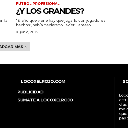
FÚTBOL PROFESIONAL
¿Y LOS GRANDES?
n la
“El año que viene hay que jugarlo con jugadores
hechos", había declarado Javier Cantero...
16 junio, 2013
ARGAR MÁS
LOCOXELROJO.COM
S
PUBLICIDAD
Loco
SUMATE A LOCOXELROJO
actu
días
mejo
quie
pasi