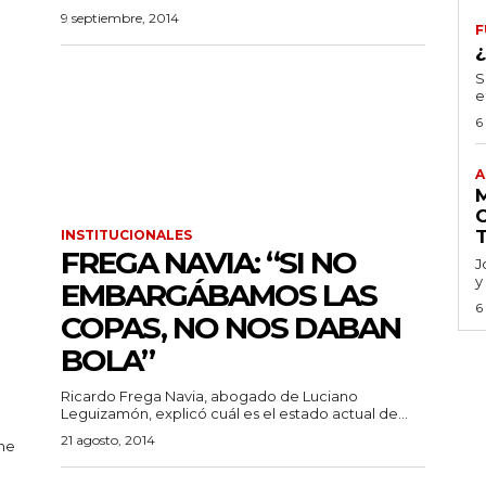
9 septiembre, 2014
F
S
e
6
A
INSTITUCIONALES
FREGA NAVIA: “SI NO
J
y
EMBARGÁBAMOS LAS
6
COPAS, NO NOS DABAN
BOLA”
Ricardo Frega Navia, abogado de Luciano
Leguizamón, explicó cuál es el estado actual de...
21 agosto, 2014
ene