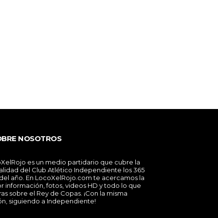
OBRE NOSOTROS
XelRojo es un medio partidario que cubre la
alidad del Club Atlético Independiente los 365
 del año. En LocoXelRojo.com te acercamos la
r información, fotos, videos HD y todo lo que
ras sobre el Rey de Copas. ¡Con la misma
ón, siguiendo a Independiente!