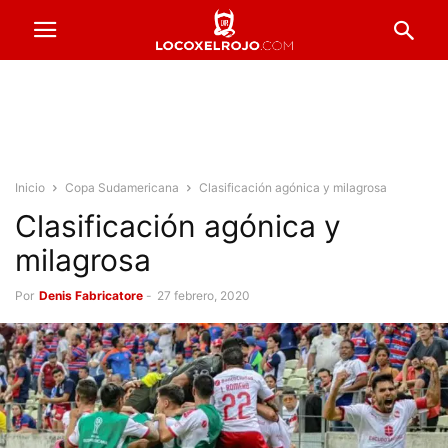
Inicio
Copa Sudamericana
Clasificación agónica y milagrosa
Clasificación agónica y
milagrosa
Por
Denis Fabricatore
-
27 febrero, 2020