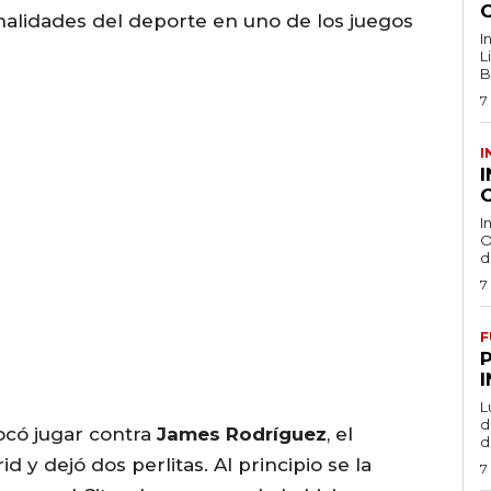
nalidades del deporte en uno de los juegos
I
L
B
7
I
O
I
O
d
7
F
L
de
ocó jugar contra
James Rodríguez
, el
d
 y dejó dos perlitas. Al principio se la
7