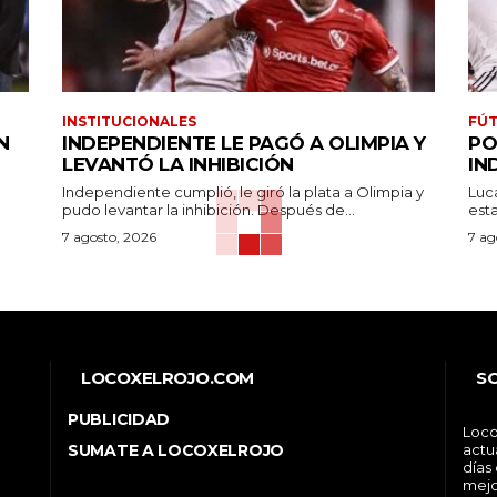
INSTITUCIONALES
FÚT
N
INDEPENDIENTE LE PAGÓ A OLIMPIA Y
PO
LEVANTÓ LA INHIBICIÓN
IN
Independiente cumplió, le giró la plata a Olimpia y
Luc
pudo levantar la inhibición. Después de...
7 agosto, 2026
7 ag
LOCOXELROJO.COM
S
PUBLICIDAD
Loco
SUMATE A LOCOXELROJO
actu
días
mejo