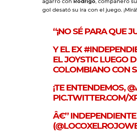
agarró con
Rodrigo
, compañero suy
gol desató su ira con el juego. ¡Mirá
“¡NO SÉ PARA QUE J
Y EL EX
#INDEPENDI
EL JOYSTIC LUEGO D
COLOMBIANO CON S
¡TE ENTENDEMOS,
@
PIC.TWITTER.COM/
Â€” INDEPENDIENTE 
(@LOCOXELROJOW