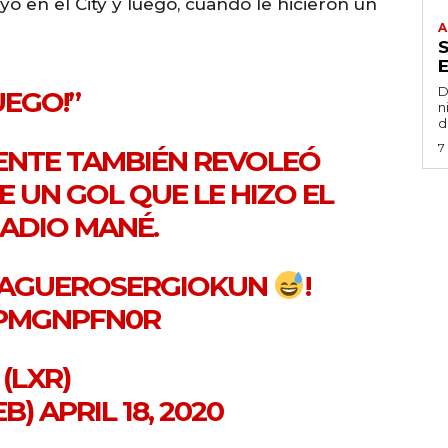
o en el City y luego, cuando le hicieron un
A
!
D
UEGO!”
n
d
7
ENTE
TAMBIÉN REVOLEÓ
E UN GOL QUE LE HIZO EL
ADIO MANÉ.
AGUEROSERGIOKUN
!
XPMGNPFN0R
(LXR)
EB)
APRIL 18, 2020