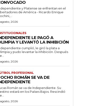
CONVOCADO
ndependiente y Platense se enfrentan en el
ibertadores de América - Ricardo Enrique
ochini,...
 agosto, 2026
NSTITUCIONALES
INDEPENDIENTE LE PAGÓ A
LIMPIA Y LEVANTÓ LA INHIBICIÓN
ndependiente cumplió, le giró la plata a
limpia y pudo levantar la inhibición. Después
e...
 agosto, 2026
ÚTBOL PROFESIONAL
POCHO ROMÁN SE VA DE
INDEPENDIENTE
ucas Román se va de Independiente. Su
stino estará en los Países Bajos. Rescindió
e...
 agosto, 2026