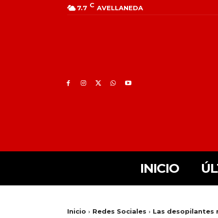
C
7.7
AVELLANEDA
INICIO
ÚL
Inicio
Redes Sociales
Las desopilantes 