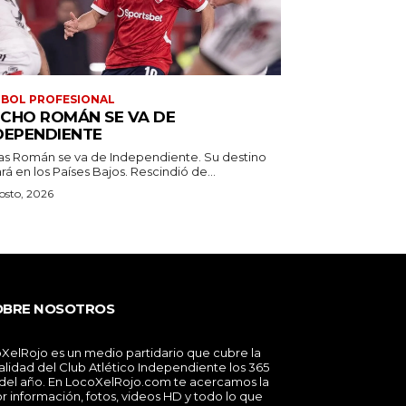
BOL PROFESIONAL
CHO ROMÁN SE VA DE
DEPENDIENTE
as Román se va de Independiente. Su destino
estará en los Países Bajos. Rescindió de...
osto, 2026
OBRE NOSOTROS
XelRojo es un medio partidario que cubre la
alidad del Club Atlético Independiente los 365
 del año. En LocoXelRojo.com te acercamos la
r información, fotos, videos HD y todo lo que