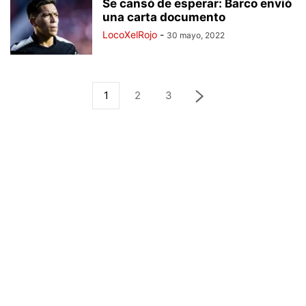
Se cansó de esperar: Barco envió
una carta documento
LocoXelRojo
-
30 mayo, 2022
1
2
3