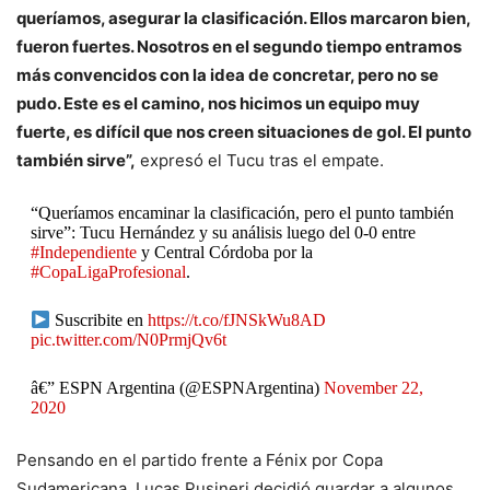
queríamos, asegurar la clasificación. Ellos marcaron bien,
fueron fuertes. Nosotros en el segundo tiempo entramos
más convencidos con la idea de concretar, pero no se
pudo. Este es el camino, nos hicimos un equipo muy
fuerte, es difícil que nos creen situaciones de gol. El punto
también sirve”,
expresó el Tucu tras el empate.
“Queríamos encaminar la clasificación, pero el punto también
sirve”: Tucu Hernández y su análisis luego del 0-0 entre
#Independiente
y Central Córdoba por la
#CopaLigaProfesional
.
Suscribite en
https://t.co/fJNSkWu8AD
pic.twitter.com/N0PrmjQv6t
â€” ESPN Argentina (@ESPNArgentina)
November 22,
2020
Pensando en el partido frente a Fénix por Copa
Sudamericana, Lucas Pusineri decidió guardar a algunos