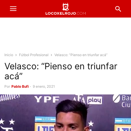
Inicio
Fútbol Profesional
Velasco: “Pienso en triunfar acá”
Velasco: “Pienso en triunfar
acá”
Por
Pablo Bufi
-
9 enero, 2021