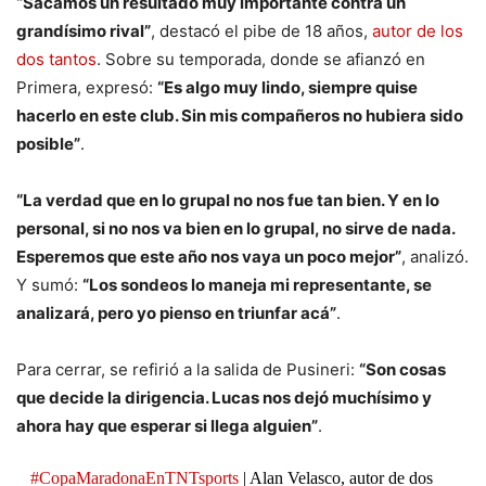
“Sacamos un resultado muy importante contra un
grandísimo rival”
, destacó el pibe de 18 años,
autor de los
dos tantos
. Sobre su temporada, donde se afianzó en
Primera, expresó:
“Es algo muy lindo, siempre quise
hacerlo en este club. Sin mis compañeros no hubiera sido
posible”
.
“La verdad que en lo grupal no nos fue tan bien. Y en lo
personal, si no nos va bien en lo grupal, no sirve de nada.
Esperemos que este año nos vaya un poco mejor”
, analizó.
Y sumó:
“Los sondeos lo maneja mi representante, se
analizará, pero yo pienso en triunfar acá”
.
Para cerrar, se refirió a la salida de Pusineri:
“Son cosas
que decide la dirigencia. Lucas nos dejó muchísimo y
ahora hay que esperar si llega alguien”
.
#CopaMaradonaEnTNTsports
| Alan Velasco, autor de dos