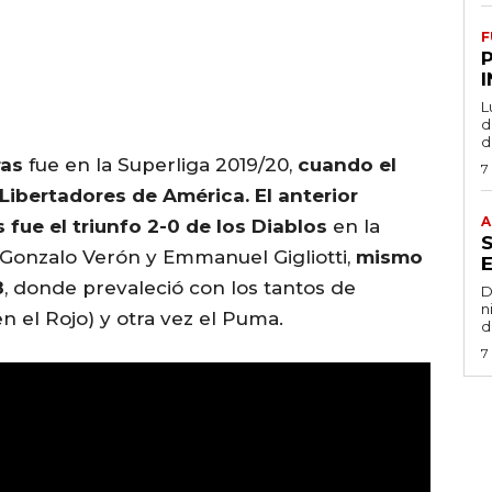
F
L
de
d
ras
fue en la Superliga 2019/20,
cuando el
7
 Libertadores de América.
El anterior
A
 fue el triunfo 2-0 de los Diablos
en la
e Gonzalo Verón y Emmanuel Gigliotti,
mismo
8
, donde prevaleció con los tantos de
D
n
n el Rojo) y otra vez el Puma.
d
7