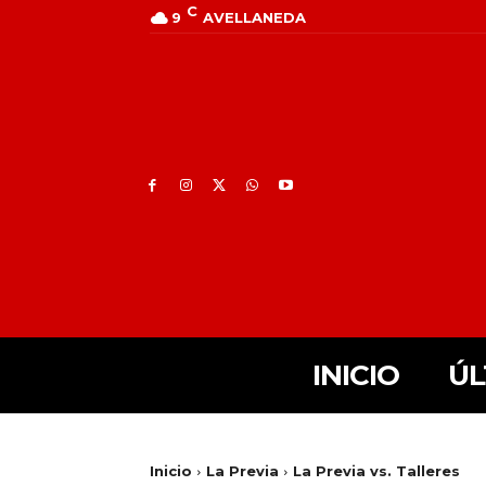
C
9
AVELLANEDA
INICIO
ÚL
Inicio
La Previa
La Previa vs. Talleres