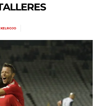
 TALLERES
XELROJO