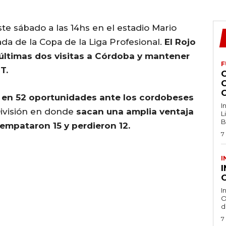
ste sábado a las 14hs en el estadio Mario
da de la Copa de la Liga Profesional.
El Rojo
s últimas dos visitas a Córdoba y mantener
F
T.
 en 52 oportunidades ante los cordobeses
I
División en donde
sacan una amplia ventaja
L
B
 empataron 15 y perdieron 12.
7
I
O
I
O
d
7