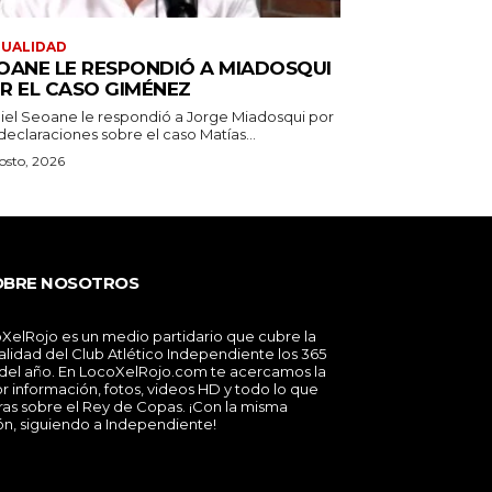
TUALIDAD
OANE LE RESPONDIÓ A MIADOSQUI
R EL CASO GIMÉNEZ
iel Seoane le respondió a Jorge Miadosqui por
declaraciones sobre el caso Matías...
osto, 2026
OBRE NOSOTROS
XelRojo es un medio partidario que cubre la
alidad del Club Atlético Independiente los 365
 del año. En LocoXelRojo.com te acercamos la
r información, fotos, videos HD y todo lo que
ras sobre el Rey de Copas. ¡Con la misma
ón, siguiendo a Independiente!