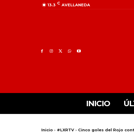
C
13.3
AVELLANEDA
INICIO
ÚL
Inicio
#LXRTV
Cinco goles del Rojo con