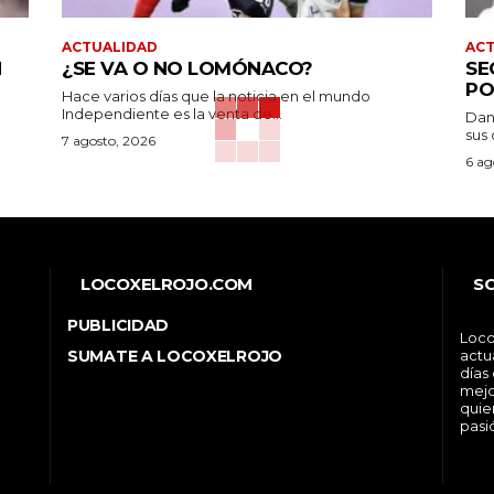
ACTUALIDAD
AC
N
¿SE VA O NO LOMÓNACO?
SE
PO
Hace varios días que la noticia en el mundo
Independiente es la venta de...
Dan
sus 
7 agosto, 2026
6 ag
LOCOXELROJO.COM
S
PUBLICIDAD
Loco
SUMATE A LOCOXELROJO
actu
días
mejo
quie
pasi