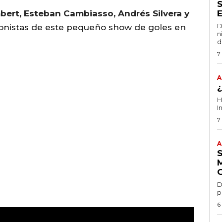
bert, Esteban Cambiasso, Andrés Silvera y
D
onistas de este pequeño show de goles en
n
d
7
A
H
I
7
A
D
p
6