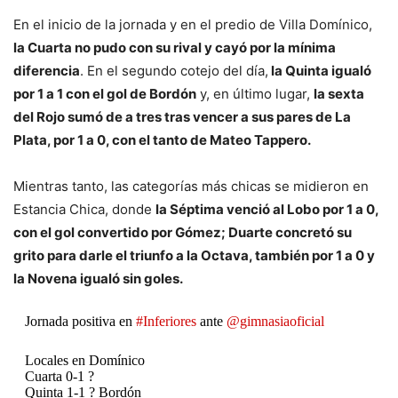
En el inicio de la jornada y en el predio de Villa Domínico,
la Cuarta no pudo con su rival y cayó por la mínima
diferencia
. En el segundo cotejo del día,
la Quinta igualó
por 1 a 1 con el gol de Bordón
y, en último lugar,
la sexta
del Rojo sumó de a tres tras vencer a sus pares de La
Plata, por 1 a 0, con el tanto de Mateo Tappero.
Mientras tanto, las categorías más chicas se midieron en
Estancia Chica, donde
la Séptima venció al Lobo por 1 a 0,
con el gol convertido por Gómez; Duarte concretó su
grito para darle el triunfo a la Octava, también por 1 a 0 y
la Novena igualó sin goles.
Jornada positiva en
#Inferiores
ante
@gimnasiaoficial
Locales en Domínico
Cuarta 0-1 ?
Quinta 1-1 ? Bordón