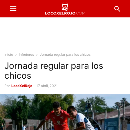
Inicio
Inferiores
Jornada regular para los chicos
Jornada regular para los
chicos
Por
LocoXelRojo
-
17 abril, 2021